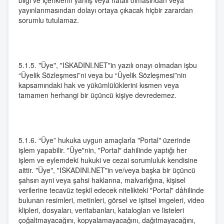
bilgi ve içeriklerin yanlış veya hatalı olmasından veya
yayınlanmasından dolayı ortaya çıkacak hiçbir zarardan
sorumlu tutulamaz.
5.1.5. "Üye", "ISKADINI.NET"in yazılı onayı olmadan işbu
“Üyelik Sözleşmesi”ni veya bu “Üyelik Sözleşmesi”nin
kapsamındaki hak ve yükümlülüklerini kısmen veya
tamamen herhangi bir üçüncü kişiye devredemez.
5.1.6. “Üye” hukuka uygun amaçlarla "Portal" üzerinde
işlem yapabilir. "Üye"nin, "Portal" dahilinde yaptığı her
işlem ve eylemdeki hukuki ve cezai sorumluluk kendisine
aittir. "Üye", "ISKADINI.NET"in ve/veya başka bir üçüncü
şahsın ayni veya şahsi haklarına, malvarlığına, kişisel
verilerine tecavüz teşkil edecek nitelikteki "Portal" dâhilinde
bulunan resimleri, metinleri, görsel ve işitsel imgeleri, video
klipleri, dosyaları, veritabanları, katalogları ve listeleri
çoğaltmayacağını, kopyalamayacağını, dağıtmayacağını,