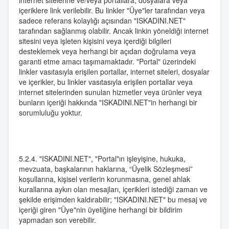
internet sitelerine ve/veya portallara, dosyalara veya
içeriklere link verilebilir. Bu linkler "Üye"ler tarafından veya
sadece referans kolaylığı açısından "ISKADINI.NET"
tarafından sağlanmış olabilir. Ancak linkin yöneldiği internet
sitesini veya işleten kişisini veya içerdiği bilgileri
desteklemek veya herhangi bir açıdan doğrulama veya
garanti etme amacı taşımamaktadır. "Portal" üzerindeki
linkler vasıtasıyla erişilen portallar, internet siteleri, dosyalar
ve içerikler, bu linkler vasıtasıyla erişilen portallar veya
internet sitelerinden sunulan hizmetler veya ürünler veya
bunların içeriği hakkında "ISKADINI.NET"in herhangi bir
sorumluluğu yoktur.
5.2.4. "ISKADINI.NET", "Portal"ın işleyişine, hukuka,
mevzuata, başkalarının haklarına, “Üyelik Sözleşmesi”
koşullarına, kişisel verilerin korunmasına, genel ahlak
kurallarına aykırı olan mesajları, içerikleri istediği zaman ve
şekilde erişimden kaldırabilir; "ISKADINI.NET" bu mesaj ve
içeriği giren "Üye"nin üyeliğine herhangi bir bildirim
yapmadan son verebilir.