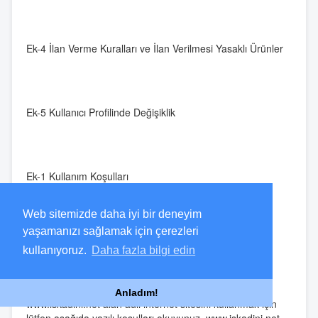
Ek-4 İlan Verme Kuralları ve İlan Verilmesi Yasaklı Ürünler
Ek-5 Kullanıcı Profilinde Değişiklik
Ek-1 Kullanım Koşulları
Web sitemizde daha iyi bir deneyim
yaşamanızı sağlamak için çerezleri
1. KULLANIM KOŞULLARI
kullanıyoruz.
Daha fazla bilgi edin
Anladım!
www.iskadini.net alan adlı internet sitesini kullanmak için