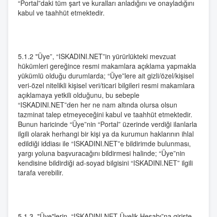
“Portal”daki tüm şart ve kuralları anladığını ve onayladığını
kabul ve taahhüt etmektedir.
5.1.2 "Üye”, “ISKADINI.NET”in yürürlükteki mevzuat
hükümleri gereğince resmi makamlara açıklama yapmakla
yükümlü olduğu durumlarda; “Üye”lere ait gizli/özel/kişisel
veri-özel nitelikli kişisel veri/ticari bilgileri resmi makamlara
açıklamaya yetkili olduğunu, bu sebeple
“ISKADINI.NET”den her ne nam altında olursa olsun
tazminat talep etmeyeceğini kabul ve taahhüt etmektedir.
Bunun haricinde “Üye”nin “Portal” üzerinde verdiği ilanlarla
ilgili olarak herhangi bir kişi ya da kurumun haklarının ihlal
edildiği iddiası ile “ISKADINI.NET”e bildirimde bulunması,
yargı yoluna başvuracağını bildirmesi halinde; “Üye”nin
kendisine bildirdiği ad-soyad bilgisini “ISKADINI.NET” ilgili
tarafa verebilir.
5.1.3. "Üye"lerin, “ISKADINI.NET Üyelik Hesabı”na girişte