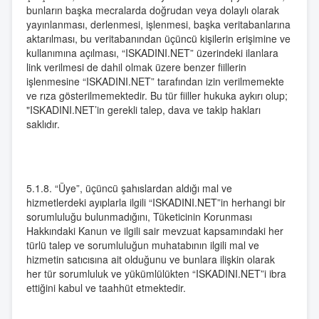
bunların başka mecralarda doğrudan veya dolaylı olarak
yayınlanması, derlenmesi, işlenmesi, başka veritabanlarına
aktarılması, bu veritabanından üçüncü kişilerin erişimine ve
kullanımına açılması, “ISKADINI.NET” üzerindeki ilanlara
link verilmesi de dahil olmak üzere benzer fiillerin
işlenmesine “ISKADINI.NET” tarafından izin verilmemekte
ve rıza gösterilmemektedir. Bu tür fiiller hukuka aykırı olup;
"ISKADINI.NET’in gerekli talep, dava ve takip hakları
saklıdır.
5.1.8. “Üye”, üçüncü şahıslardan aldığı mal ve
hizmetlerdeki ayıplarla ilgili “ISKADINI.NET”in herhangi bir
sorumluluğu bulunmadığını, Tüketicinin Korunması
Hakkındaki Kanun ve ilgili sair mevzuat kapsamındaki her
türlü talep ve sorumluluğun muhatabının ilgili mal ve
hizmetin satıcısına ait olduğunu ve bunlara ilişkin olarak
her tür sorumluluk ve yükümlülükten “ISKADINI.NET”i ibra
ettiğini kabul ve taahhüt etmektedir.