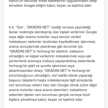
Kanun’un kanunlar ihtilafı kaidelerinin uygulanmasını talep
etmekten feragat ettiğini kabul, beyan ve taahhüt eder.
6.6. “Üye”, “ISKADINI.NET” üyeliği ve/veya yayınladığı
ilanlar nedeniyle alenileşmiş olan kişisel verilerinin Google
veya diğer arama motorları veya benzer verileri
indeksleyen sistemler tarafından kaydedilmesi, işlenmesi,
arama sonuçlarında çıkarılması gibi durumlar için
“ISKADINI.NET”in herhangi bir dahlinin, katkısının
olmadığını ve kişisel verilerinin indesklenmek veya sair
yöntemlerle aramaya mahsus yapılandırılmış sistemlerde
herhangi bir şekil ve surette işlenmesi veya
aktarılmasından dolayı “ISKADINI.NET”in herhangi bir
sorumluluğunun olmadığını, veri sahibi olarak yapacağı
başvuru taleplerini başta indekslemeyle ilgili süreçlerde
veri sorumlusu sıfatını haiz olan Google olmak üzere diğer
arama motorları veya arama sistemleri, indeskleme
sistemleri işleten veri sorumlusu gerçek ve/veya tüzel
kişilere yöneltmeyi kabul, beyan ve taahhüt eder.