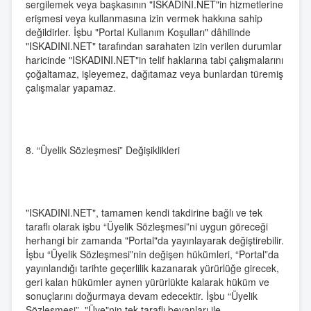
sergilemek veya başkasının "ISKADINI.NET"in hizmetlerine
erişmesi veya kullanmasına izin vermek hakkına sahip
değildirler. İşbu "Portal Kullanım Koşulları" dâhilinde
"ISKADINI.NET" tarafından sarahaten izin verilen durumlar
haricinde "ISKADINI.NET"in telif haklarına tabi çalışmalarını
çoğaltamaz, işleyemez, dağıtamaz veya bunlardan türemiş
çalışmalar yapamaz.
8. “Üyelik Sözleşmesi” Değişiklikleri
"ISKADINI.NET", tamamen kendi takdirine bağlı ve tek
taraflı olarak işbu “Üyelik Sözleşmesi”ni uygun göreceği
herhangi bir zamanda "Portal"da yayınlayarak değiştirebilir.
İşbu “Üyelik Sözleşmesi”nin değişen hükümleri, “Portal”da
yayınlandığı tarihte geçerlilik kazanarak yürürlüğe girecek,
geri kalan hükümler aynen yürürlükte kalarak hüküm ve
sonuçlarını doğurmaya devam edecektir. İşbu “Üyelik
Sözleşmesi”, "Üye"nin tek taraflı beyanları ile