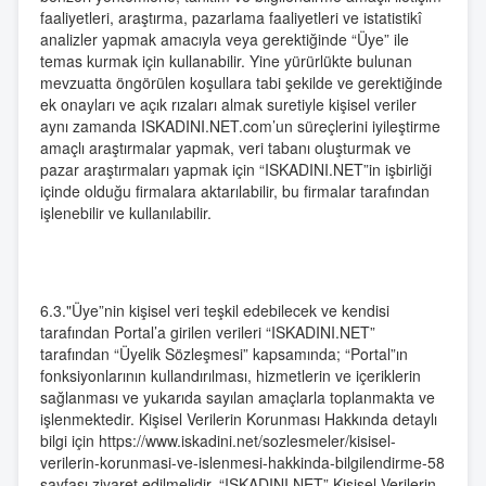
faaliyetleri, araştırma, pazarlama faaliyetleri ve istatistikî
analizler yapmak amacıyla veya gerektiğinde “Üye” ile
temas kurmak için kullanabilir. Yine yürürlükte bulunan
mevzuatta öngörülen koşullara tabi şekilde ve gerektiğinde
ek onayları ve açık rızaları almak suretiyle kişisel veriler
aynı zamanda ISKADINI.NET.com’un süreçlerini iyileştirme
amaçlı araştırmalar yapmak, veri tabanı oluşturmak ve
pazar araştırmaları yapmak için “ISKADINI.NET”in işbirliği
içinde olduğu firmalara aktarılabilir, bu firmalar tarafından
işlenebilir ve kullanılabilir.
6.3."Üye”nin kişisel veri teşkil edebilecek ve kendisi
tarafından Portal’a girilen verileri “ISKADINI.NET”
tarafından “Üyelik Sözleşmesi” kapsamında; “Portal”ın
fonksiyonlarının kullandırılması, hizmetlerin ve içeriklerin
sağlanması ve yukarıda sayılan amaçlarla toplanmakta ve
işlenmektedir. Kişisel Verilerin Korunması Hakkında detaylı
bilgi için https://www.iskadini.net/sozlesmeler/kisisel-
verilerin-korunmasi-ve-islenmesi-hakkinda-bilgilendirme-58
sayfası ziyaret edilmelidir. “ISKADINI.NET” Kişisel Verilerin