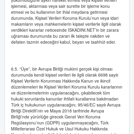
yükümlülüğüne aykırı hareket etmesi veya kişisel verileri
işlemesi, aktarması veya sair surette bir işleme konu
etmesi ve bu kullanımın bir ihlal meydana getirmesi
durumunda, Kişisel Verileri Koruma Kurulu’nun veya idari
makamların veya mahkemelerin kişisel verilerle ilgili olarak
verdikleri kararlar neticesinde ISKADINI.NET’in bir zarara
uğraması durumunda bu zararı ilk talepte nakden ve
defaten tazmin edeceğini kabul, beyan ve taahhüt eder.
6.5. “Üye”, bir Avrupa Birliği mukimi gerçek kişi olması
durumunda kendi kişisel verileri ile ilgili olarak 6698 sayılı
Kişisel Verilerin Korunması Hakkında Kanun ve ikincil
düzenlemeleri ile Kişisel Verileri Koruma Kurulu kararlarının
ve düzenlemelerinin uygulanacağını, çıkabilecek tüm
hukuki sorunlarda kanunlar ihtilafı kurallarına bakılmadan
Türk iç hukukunun uygulanacağını, 95/46/EC sayılı Avrupa
Birliği Direktifi’nin ve Mayıs 2018 tarihinde Avrupa
Birliği’nde yürürlüğe girecek Genel Veri Koruma
Regülasyonu’nun (GDPR) uygulanmayacağını, Türk
Milletlerarası Özel Hukuk ve Usul Hukuku Hakkında