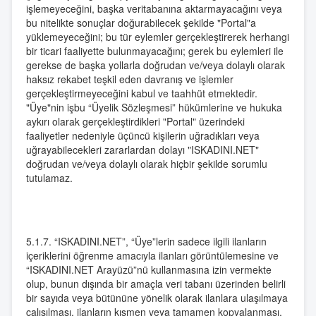
işlemeyeceğini, başka veritabanına aktarmayacağını veya
bu nitelikte sonuçlar doğurabilecek şekilde "Portal"a
yüklemeyeceğini; bu tür eylemler gerçekleştirerek herhangi
bir ticari faaliyette bulunmayacağını; gerek bu eylemleri ile
gerekse de başka yollarla doğrudan ve/veya dolaylı olarak
haksız rekabet teşkil eden davranış ve işlemler
gerçekleştirmeyeceğini kabul ve taahhüt etmektedir.
"Üye"nin işbu “Üyelik Sözleşmesi” hükümlerine ve hukuka
aykırı olarak gerçekleştirdikleri "Portal" üzerindeki
faaliyetler nedeniyle üçüncü kişilerin uğradıkları veya
uğrayabilecekleri zararlardan dolayı "ISKADINI.NET"
doğrudan ve/veya dolaylı olarak hiçbir şekilde sorumlu
tutulamaz.
5.1.7. “ISKADINI.NET”, “Üye”lerin sadece ilgili ilanların
içeriklerini öğrenme amacıyla ilanları görüntülemesine ve
“ISKADINI.NET Arayüzü”nü kullanmasına izin vermekte
olup, bunun dışında bir amaçla veri tabanı üzerinden belirli
bir sayıda veya bütününe yönelik olarak ilanlara ulaşılmaya
çalışılması, ilanların kısmen veya tamamen kopyalanması,