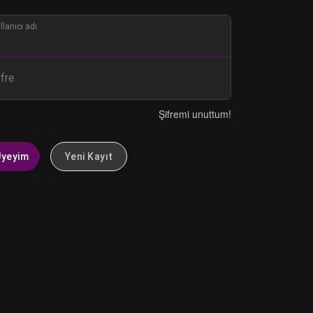
llanıcı adı
ifre
Şifremi unuttum!
Üyeyim
Yeni Kayıt