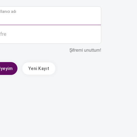
llanıcı adı
ifre
Şifremi unuttum!
Üyeyim
Yeni Kayıt