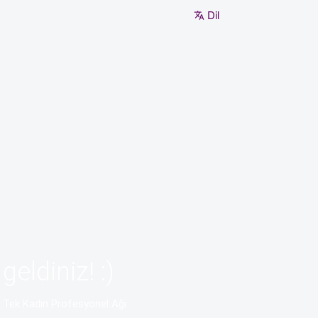
Dil
geldiniz! :)
n Tek Kadın Profesyonel Ağı