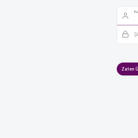
Ku
Ş
Zaten 